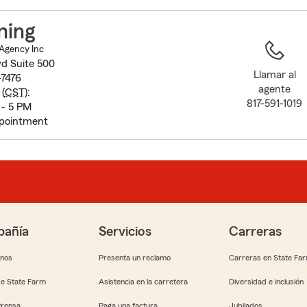
to
before
ming
map.
Agency Inc
vd Suite 500
Llamar al
-7476
agente
(
CST
):
817-591-1019
- 5 PM
pointment
añía
Servicios
Carreras
anos
Presenta un reclamo
Carreras en State Fa
e State Farm
Asistencia en la carretera
Diversidad e inclusión
Prensa
Paga una factura
Jubilados