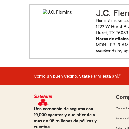
J.C. Fle
Fleming Insurance 
1222 W Hurst Bl
Hurst, TX 76053
Horas de oficina
MON - FRI 9 AM 
Weekends by ap
Como un buen vecino, State Farm está ahí.®
Comp
Una compañía de seguros con
Contáct
19,000 agentes y que atiende a
Acerca d
más de 96 millones de pólizas y
cuentas
Sala de 