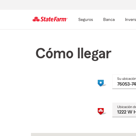
Seguros
Banca
Inver
Comienzo
del
contenido
Cómo llegar
principal
Su ubicació
Ubicación d