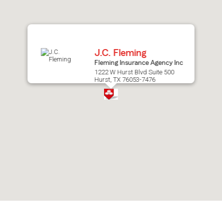
after
map.
J.C. Fleming
Fleming Insurance Agency Inc
1222 W Hurst Blvd Suite 500
Hurst, TX 76053-7476
Skip