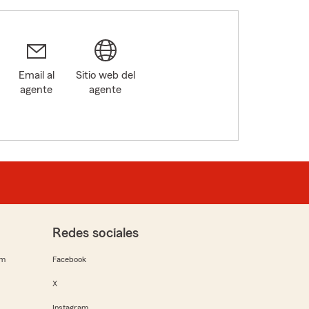
Email al
Sitio web del
agente
agente
Redes sociales
rm
Facebook
X
Instagram