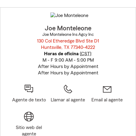
Skip
to
before
map.
Joe Monteleone
Joe Monteleone Ins Agcy Inc
130 Col Etheredge Blvd Ste D1
Huntsville, TX 77340-4222
opens in new window
Horas de oficina
(
CST
):
M - F 9:00 AM - 5:00 PM
After Hours by Appointment
After Hours by Appointment
Agente de texto
Llamar al agente
Email al agente
Sitio web del
agente