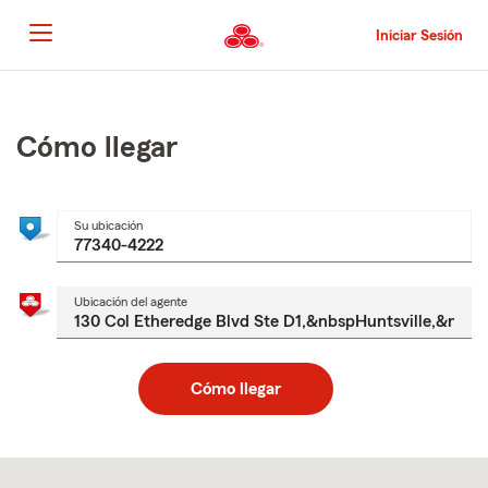
Pasar
al
Iniciar Sesión
contenido
principal
Comienzo
del
contenido
Cómo llegar
principal
Su ubicación
Ubicación del agente
Cómo llegar
Skip
to
after