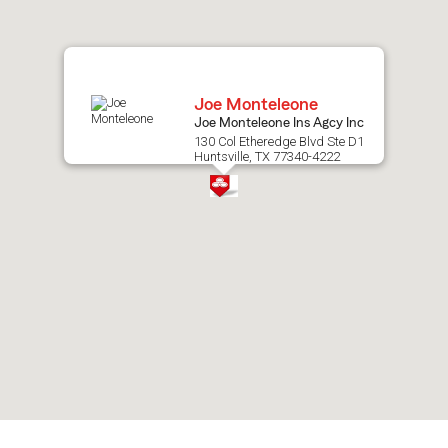
map.
Joe Monteleone
Joe Monteleone Ins Agcy Inc
130 Col Etheredge Blvd Ste D1
Huntsville, TX 77340-4222