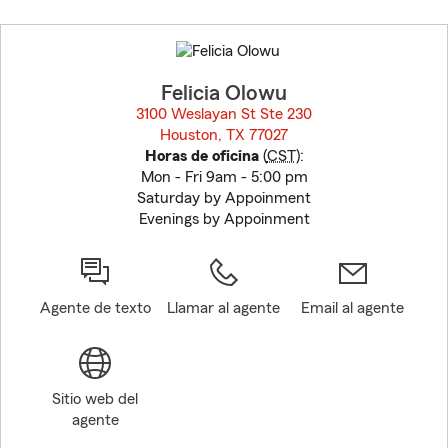
Skip
to
before
map.
Felicia Olowu
3100 Weslayan St Ste 230
Houston, TX 77027
opens in new window
Horas de oficina
(
CST
):
Mon - Fri 9am - 5:00 pm
Saturday by Appoinment
Evenings by Appoinment
Agente de texto
Llamar al agente
Email al agente
Sitio web del
agente