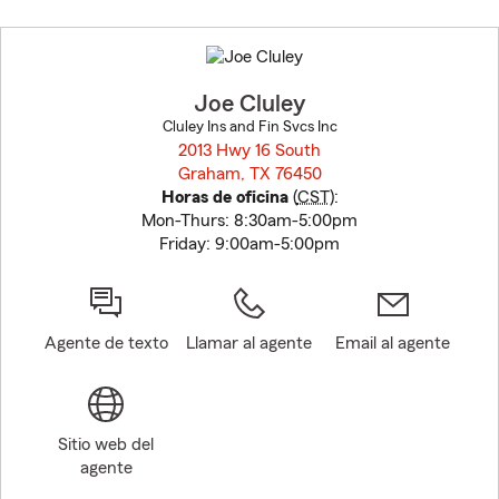
Skip
to
before
map.
Joe Cluley
Cluley Ins and Fin Svcs Inc
2013 Hwy 16 South
Graham, TX 76450
opens in new window
Horas de oficina
(
CST
):
Mon-Thurs: 8:30am-5:00pm
Friday: 9:00am-5:00pm
Agente de texto
Llamar al agente
Email al agente
Sitio web del
agente