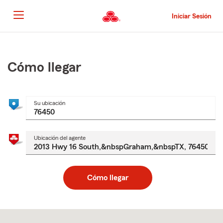
Pasar
al
Iniciar Sesión
contenido
principal
Comienzo
del
contenido
Cómo llegar
principal
Su ubicación
Ubicación del agente
Cómo llegar
Skip
to
after