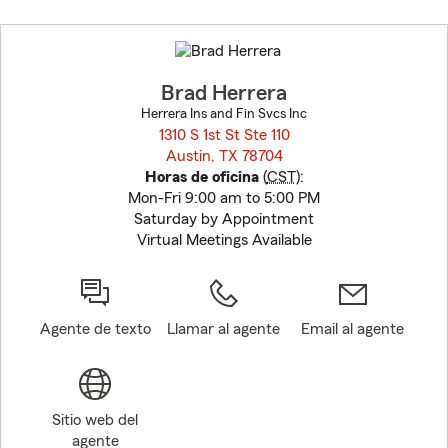
Skip
to
before
map.
Brad Herrera
Herrera Ins and Fin Svcs Inc
1310 S 1st St Ste 110
Austin, TX 78704
opens in new window
Horas de oficina
(
CST
):
Mon-Fri 9:00 am to 5:00 PM
Saturday by Appointment
Virtual Meetings Available
Agente de texto
Llamar al agente
Email al agente
Sitio web del
agente