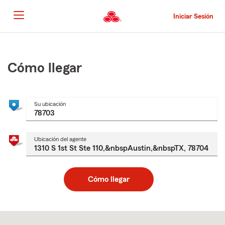
Pasar
al
Iniciar Sesión
contenido
principal
Comienzo
del
contenido
Cómo llegar
principal
Su ubicación
Ubicación del agente
Cómo llegar
Skip
to
after