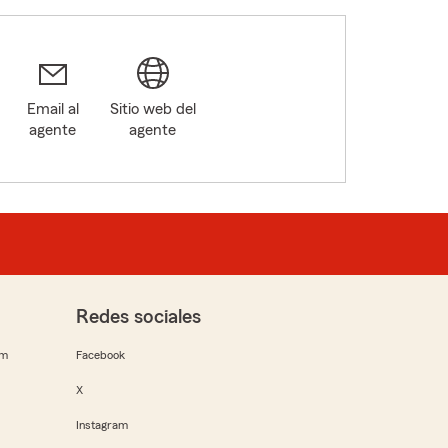
Email al
Sitio web del
agente
agente
Redes sociales
rm
Facebook
X
Instagram