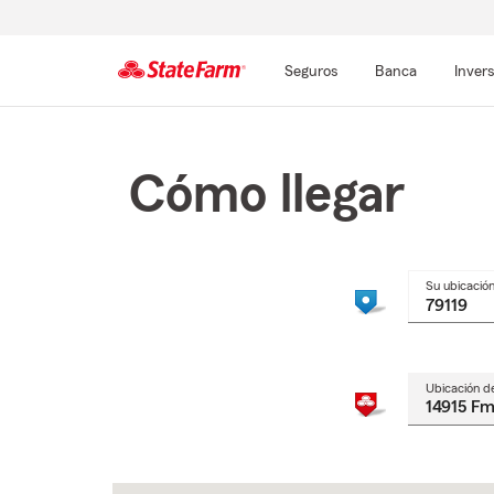
Seguros
Banca
Inver
Comienzo
del
contenido
Cómo llegar
principal
Su ubicació
Ubicación d