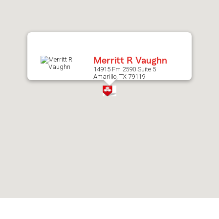
after
map.
Merritt R Vaughn
14915 Fm 2590 Suite 5
Amarillo, TX 79119
Skip