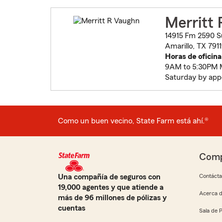
Merritt
14915 Fm 2590 Su
Amarillo, TX 791
Horas de oficina
9AM to 5:30PM 
Saturday by ap
Como un buen vecino, State Farm está ahí.®
Comp
Una compañía de seguros con
Contáct
19,000 agentes y que atiende a
Acerca d
más de 96 millones de pólizas y
cuentas
Sala de 