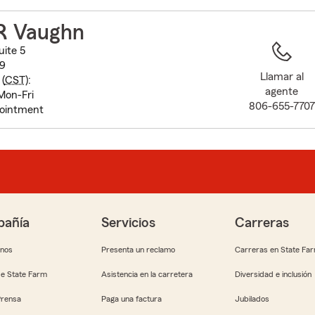
to
before
 R Vaughn
map.
ite 5
19
Llamar al
(
CST
):
agente
Mon-Fri
806-655-7707
pointment
añía
Servicios
Carreras
anos
Presenta un reclamo
Carreras en State Fa
e State Farm
Asistencia en la carretera
Diversidad e inclusión
Prensa
Paga una factura
Jubilados