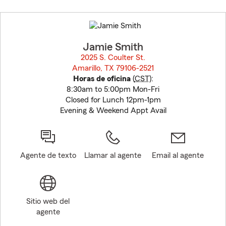
Skip
to
before
map.
Jamie Smith
2025 S. Coulter St.
Amarillo, TX 79106-2521
opens in new window
Horas de oficina
(
CST
):
8:30am to 5:00pm Mon-Fri
Closed for Lunch 12pm-1pm
Evening & Weekend Appt Avail
Agente de texto
Llamar al agente
Email al agente
Sitio web del
agente