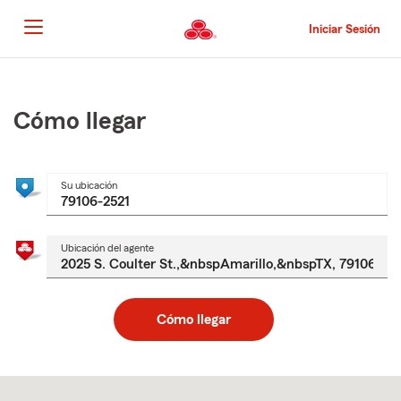
Pasar
al
Iniciar Sesión
contenido
principal
Comienzo
del
contenido
Cómo llegar
principal
Su ubicación
Ubicación del agente
Cómo llegar
Skip
to
after