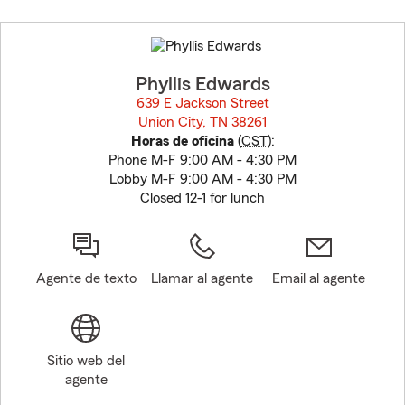
Skip
to
before
map.
Phyllis Edwards
639 E Jackson Street
Union City, TN 38261
opens in new window
Horas de oficina
(
CST
):
Phone M-F 9:00 AM - 4:30 PM
Lobby M-F 9:00 AM - 4:30 PM
Closed 12-1 for lunch
Agente de texto
Llamar al agente
Email al agente
Sitio web del
agente