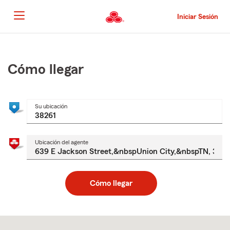
Pasar
al
Iniciar Sesión
contenido
principal
Comienzo
del
contenido
Cómo llegar
principal
Su ubicación
Ubicación del agente
Cómo llegar
Skip
to
after