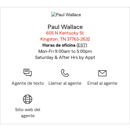
Skip
to
before
map.
Paul Wallace
605 N Kentucky St
Kingston, TN 37763-2632
opens in new window
Horas de oficina
(
EST
):
Mon-Fri 9:00am to 5:00pm
Saturday & After Hrs by Appt
Agente de texto
Llamar al agente
Email al agente
Sitio web del
agente