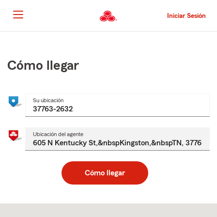
Pasar
al
Iniciar Sesión
contenido
principal
Comienzo
del
contenido
Cómo llegar
principal
Su ubicación
Ubicación del agente
Cómo llegar
Skip
to
after