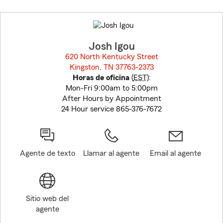
Skip
to
before
map.
Josh Igou
620 North Kentucky Street
Kingston, TN 37763-2373
opens in new window
Horas de oficina
(
EST
):
Mon-Fri 9:00am to 5:00pm
After Hours by Appointment
24 Hour service 865-376-7672
Agente de texto
Llamar al agente
Email al agente
Sitio web del
agente