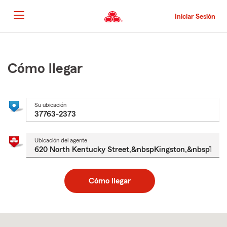
Pasar
al
Iniciar Sesión
contenido
principal
Comienzo
del
contenido
Cómo llegar
principal
Su ubicación
Ubicación del agente
Cómo llegar
Skip
to
after