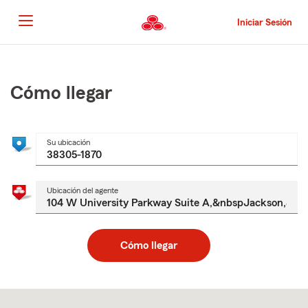
Pasar
al
Iniciar Sesión
contenido
principal
Comienzo
del
contenido
Cómo llegar
principal
Su ubicación
Ubicación del agente
Cómo llegar
Skip
to
after