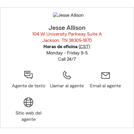
Skip
to
before
map.
Jesse Allison
104 W University Parkway Suite A
Jackson, TN 38305-1870
opens in new window
Horas de oficina
(
CST
):
Monday - Friday 9-5
Call 24/7
Agente de texto
Llamar al agente
Email al agente
Sitio web del
agente