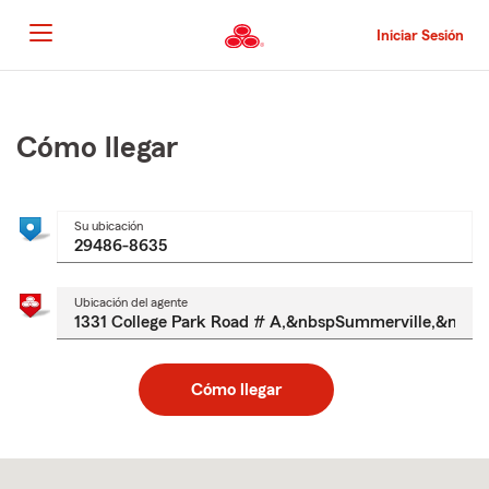
Pasar
al
Iniciar Sesión
contenido
principal
Comienzo
del
contenido
Cómo llegar
principal
Su ubicación
Ubicación del agente
Cómo llegar
Skip
to
after