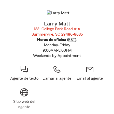
Skip
to
before
map.
Larry Matt
1331 College Park Road # A
Summerville, SC 29486-8635
opens in new window
Horas de oficina
(
EST
):
Monday-Friday
9:00AM-5:00PM
Weekends by Appointment
Agente de texto
Llamar al agente
Email al agente
Sitio web del
agente