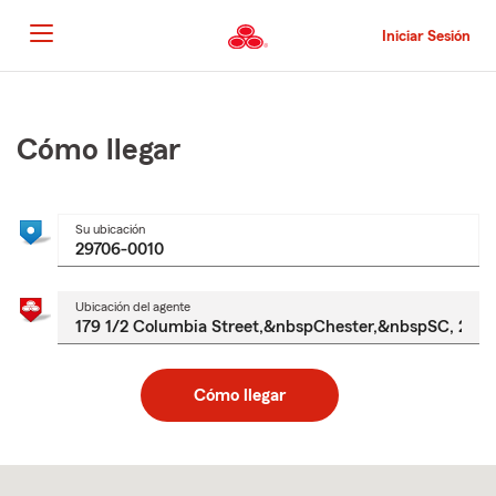
Pasar
al
Iniciar Sesión
contenido
principal
Comienzo
del
contenido
Cómo llegar
principal
Su ubicación
Ubicación del agente
Cómo llegar
Skip
to
after