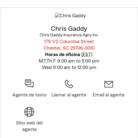
Skip
to
before
map.
Chris Gaddy
Chris Gaddy Insurance Agcy Inc
179 1/2 Columbia Street
Chester, SC 29706-0010
opens in new window
Horas de oficina
(
EST
):
M,T,Th,F 9:00 am to 5:00 pm
Wed 9:00 am to 12:00 pm
Agente de texto
Llamar al agente
Email al agente
Sitio web del
agente