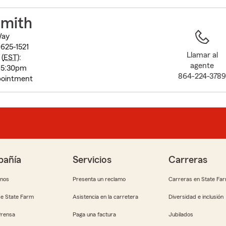
to
before
Smith
map.
Way
625-1521
Llamar al
(
EST
):
agente
-5:30pm
864-224-378
pointment
añía
Servicios
Carreras
anos
Presenta un reclamo
Carreras en State Fa
e State Farm
Asistencia en la carretera
Diversidad e inclusión
Prensa
Paga una factura
Jubilados