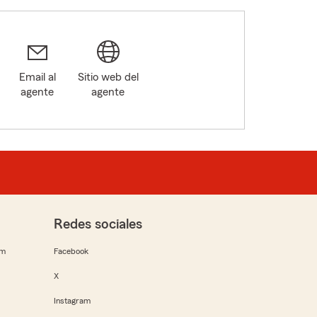
Email al
Sitio web del
agente
agente
9
Redes sociales
rm
Facebook
X
Instagram