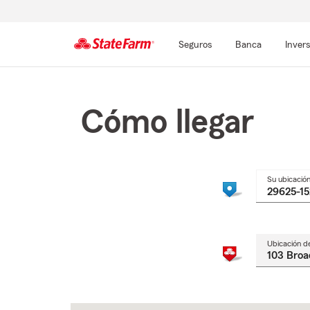
Seguros
Banca
Inver
Comienzo
del
contenido
Cómo llegar
principal
Su ubicació
Ubicación d