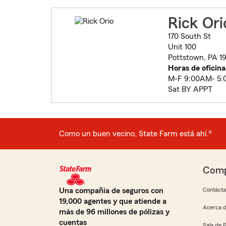
Rick Ori
170 South St
Unit 100
Pottstown, PA 1
Horas de oficina
M-F 9:00AM- 5
Sat BY APPT
Como un buen vecino, State Farm está ahí.®
Comp
Una compañía de seguros con
Contáct
19,000 agentes y que atiende a
Acerca d
más de 96 millones de pólizas y
cuentas
Sala de 