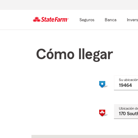
Seguros
Banca
Inver
Comienzo
del
contenido
Cómo llegar
principal
Su ubicació
Ubicación d