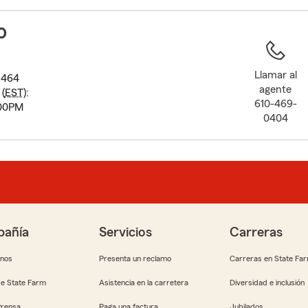
to
before
o
map.
Llamar al
9464
agente
(
EST
):
610-469-
:00PM
0404
añía
Servicios
Carreras
anos
Presenta un reclamo
Carreras en State Fa
e State Farm
Asistencia en la carretera
Diversidad e inclusión
Prensa
Paga una factura
Jubilados