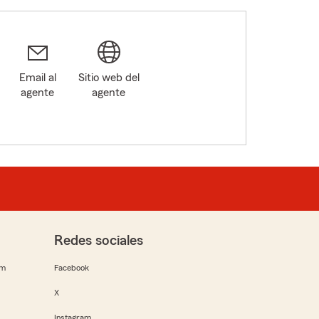
Email al
Sitio web del
agente
agente
Redes sociales
rm
Facebook
X
Instagram