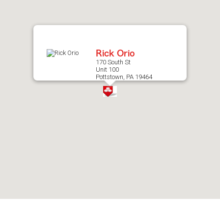
after
map.
Rick Orio
170 South St
Unit 100
Pottstown, PA 19464
Skip