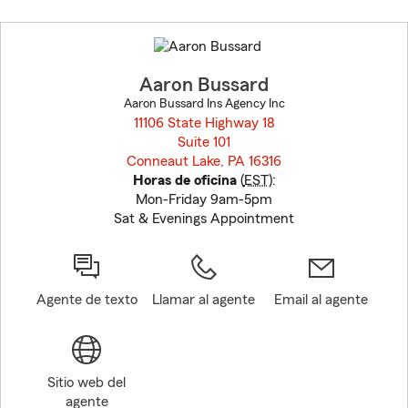
Skip
to
before
map.
Aaron Bussard
Aaron Bussard Ins Agency Inc
11106 State Highway 18
Suite 101
Conneaut Lake, PA 16316
opens in new window
Horas de oficina
(
EST
):
Mon-Friday 9am-5pm
Sat & Evenings Appointment
Agente de texto
Llamar al agente
Email al agente
Sitio web del
agente