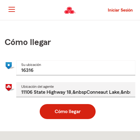
Pasar
al
Iniciar Sesión
contenido
principal
Comienzo
del
contenido
Cómo llegar
principal
Su ubicación
Ubicación del agente
Cómo llegar
Skip
to
after