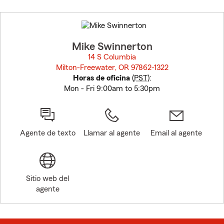
Skip
to
before
map.
Mike Swinnerton
14 S Columbia
Milton-Freewater, OR 97862-1322
opens in new window
Horas de oficina
(
PST
):
Mon - Fri 9:00am to 5:30pm
Agente de texto
Llamar al agente
Email al agente
Sitio web del
agente