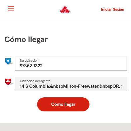
Pasar
al
Iniciar Sesión
contenido
principal
Comienzo
del
contenido
Cómo llegar
principal
Su ubicación
Ubicación del agente
Cómo llegar
Skip
to
after