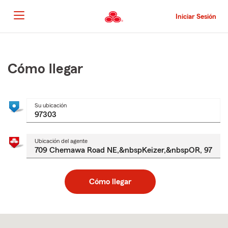
Pasar
al
Iniciar Sesión
contenido
principal
Comienzo
del
contenido
Cómo llegar
principal
Su ubicación
Ubicación del agente
Cómo llegar
Skip
to
after