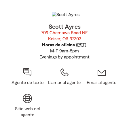
Skip
to
before
map.
Scott Ayres
709 Chemawa Road NE
Keizer, OR 97303
opens in new window
Horas de oficina
(
PST
):
M-F 9am-5pm
Evenings by appointment
Agente de texto
Llamar al agente
Email al agente
Sitio web del
agente