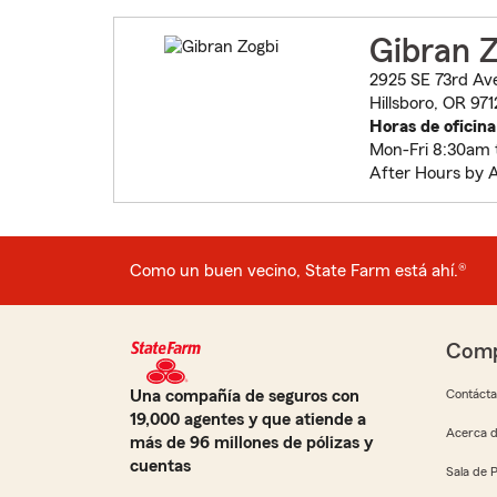
Gibran Z
2925 SE 73rd Av
Hillsboro, OR 97
Horas de oficina
Mon-Fri 8:30am 
After Hours by 
Como un buen vecino, State Farm está ahí.®
Comp
Una compañía de seguros con
Contáct
19,000 agentes y que atiende a
Acerca d
más de 96 millones de pólizas y
cuentas
Sala de 