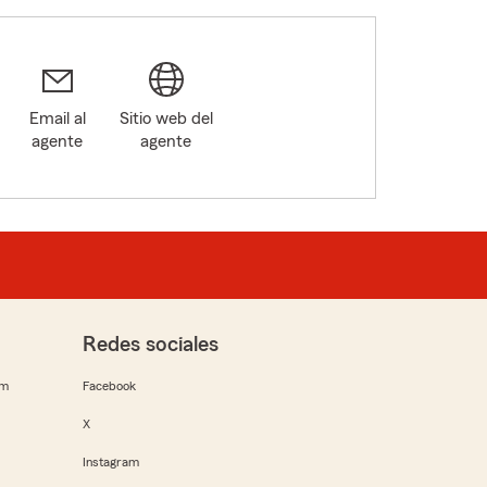
Email al
Sitio web del
agente
agente
Redes sociales
rm
Facebook
X
Instagram