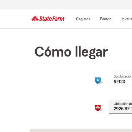
Seguros
Banca
Inver
Comienzo
del
contenido
Cómo llegar
principal
Su ubicació
Ubicación d