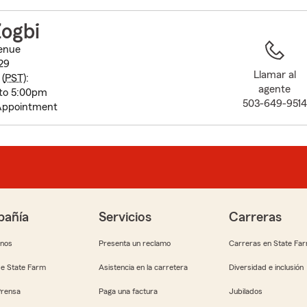
to
before
ogbi
map.
enue
129
Llamar al
(
PST
):
agente
to 5:00pm
503-649-9514
Appointment
añía
Servicios
Carreras
anos
Presenta un reclamo
Carreras en State Fa
e State Farm
Asistencia en la carretera
Diversidad e inclusión
Prensa
Paga una factura
Jubilados