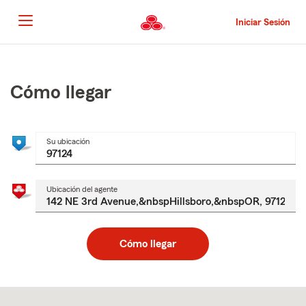
Pasar
al
Iniciar Sesión
contenido
principal
Comienzo
del
contenido
Cómo llegar
principal
Su ubicación
Ubicación del agente
Cómo llegar
Skip
to
after