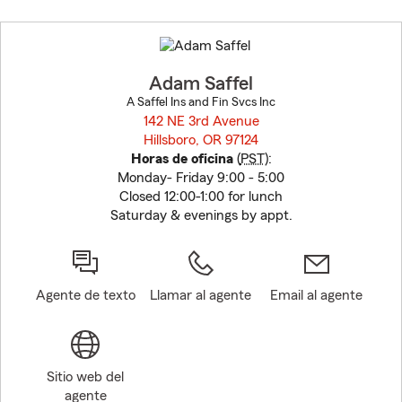
Skip
to
before
map.
Adam Saffel
A Saffel Ins and Fin Svcs Inc
142 NE 3rd Avenue
Hillsboro, OR 97124
opens in new window
Horas de oficina
(
PST
):
Monday- Friday 9:00 - 5:00
Closed 12:00-1:00 for lunch
Saturday & evenings by appt.
Agente de texto
Llamar al agente
Email al agente
Sitio web del
agente