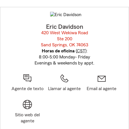
Skip
to
before
map.
Eric Davidson
420 West Wekiwa Road
Ste 200
Sand Springs, OK 74063
opens in new window
Horas de oficina
(
CST
):
8:00-5:00 Monday- Friday
Evenings & weekends by appt.
Agente de texto
Llamar al agente
Email al agente
Sitio web del
agente