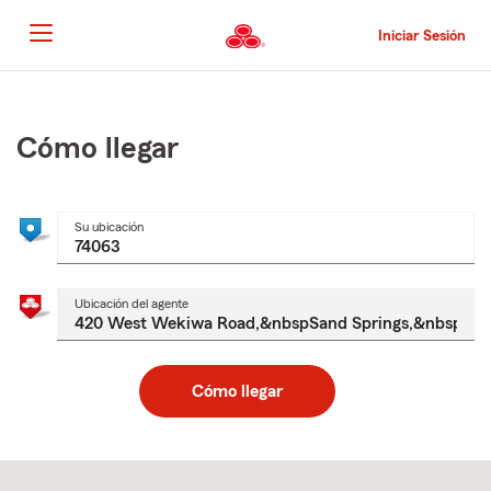
Pasar
al
Iniciar Sesión
contenido
principal
Comienzo
del
contenido
Cómo llegar
principal
Su ubicación
Ubicación del agente
Cómo llegar
Skip
to
after