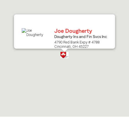
after
map.
Joe Dougherty
Dougherty Ins and Fin Svcs Inc
4790 Red Bank Expy # 4788
Cincinnati, OH 45227
Skip