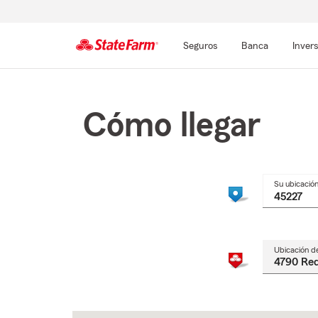
Seguros
Banca
Inver
Comienzo
del
contenido
Cómo llegar
principal
Su ubicació
Ubicación d