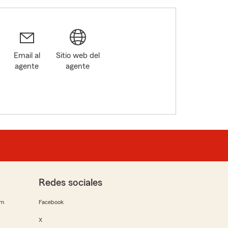
Email al
Sitio web del
agente
agente
Redes sociales
rm
Facebook
X