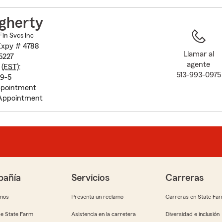
to
before
gherty
map.
Fin Svcs Inc
Expy # 4788
Llamar al
5227
agente
(
EST
):
513-993-0975
 9-5
pointment
 Appointment
añía
Servicios
Carreras
anos
Presenta un reclamo
Carreras en State Fa
e State Farm
Asistencia en la carretera
Diversidad e inclusión