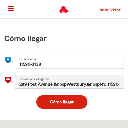
Pasar
al
Iniciar Sesión
contenido
principal
Comienzo
del
contenido
Cómo llegar
principal
Su ubicación
Ubicación del agente
Cómo llegar
Skip
to
after