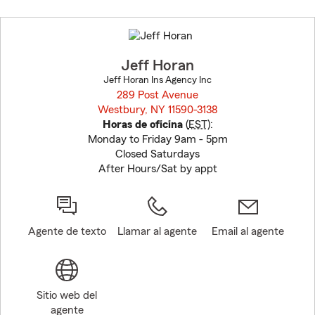
Skip
to
before
map.
Jeff Horan
Jeff Horan Ins Agency Inc
289 Post Avenue
Westbury, NY 11590-3138
opens in new window
Horas de oficina
(
EST
):
Monday to Friday 9am - 5pm
Closed Saturdays
After Hours/Sat by appt
Agente de texto
Llamar al agente
Email al agente
Sitio web del
agente