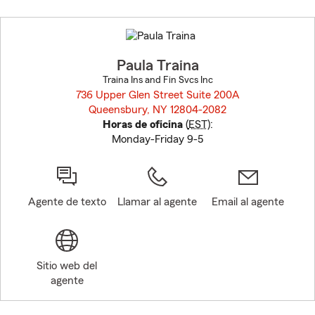
Skip
to
before
map.
Paula Traina
Traina Ins and Fin Svcs Inc
736 Upper Glen Street Suite 200A
Queensbury, NY 12804-2082
opens in new window
Horas de oficina
(
EST
):
Monday-Friday 9-5
Agente de texto
Llamar al agente
Email al agente
Sitio web del
agente