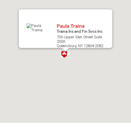
map.
Paula Traina
Traina Ins and Fin Svcs Inc
736 Upper Glen Street Suite
200A
Queensbury, NY 12804-2082