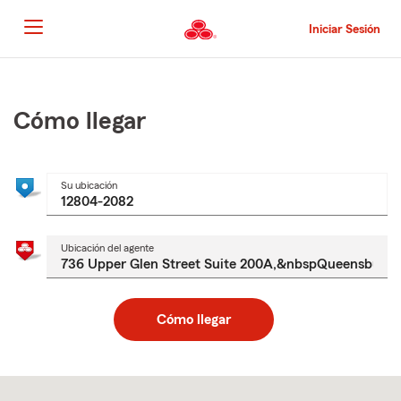
Pasar
al
Iniciar Sesión
contenido
principal
Comienzo
del
contenido
Cómo llegar
principal
Su ubicación
Ubicación del agente
Cómo llegar
Skip
to
after