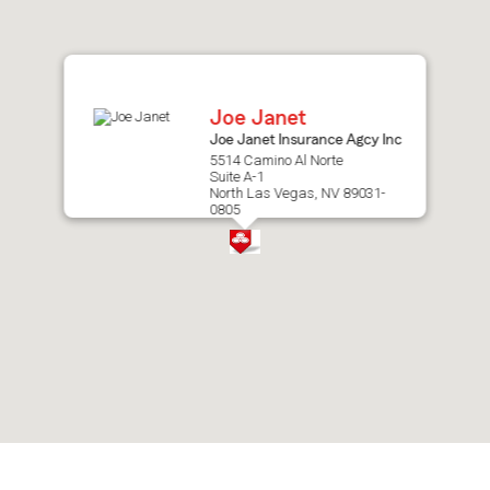
after
map.
Joe Janet
Joe Janet Insurance Agcy Inc
5514 Camino Al Norte
Suite A-1
North Las Vegas, NV 89031-
0805
Skip