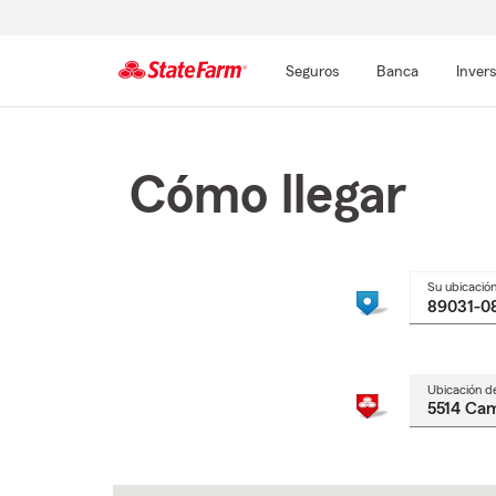
Seguros
Banca
Inver
Comienzo
del
contenido
Cómo llegar
principal
Su ubicació
Ubicación d