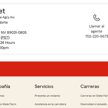
to
before
et
map.
e Agcy Inc
Norte
Llamar al
agente
, NV 89031-0805
702-220-9673
(
PST
):
 24 Hours
:00pm
añía
Servicios
Carreras
anos
Presenta un reclamo
Carreras en State Fa
e State Farm
Asistencia en la carretera
Diversidad e inclusión