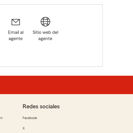
Email al
Sitio web del
agente
agente
Redes sociales
rm
Facebook
X