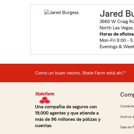
Jared B
3960 W Craig Rd 
North Las Vegas
Horas de oficina
Mon-Fri 9:00 - 
Evenings & Week
Como un buen vecino, State Farm está ahí.®
Comp
Una compañía de seguros con
Contáct
19,000 agentes y que atiende a
Acerca d
más de 96 millones de pólizas y
cuentas
Sala de 