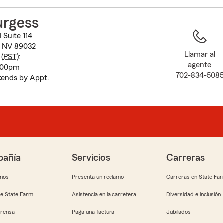
to
before
urgess
map.
Suite 114
, NV 89032
Llamar al
(
PST
):
agente
5:00pm
702-834-508
ends by Appt.
añía
Servicios
Carreras
anos
Presenta un reclamo
Carreras en State Fa
e State Farm
Asistencia en la carretera
Diversidad e inclusión
Prensa
Paga una factura
Jubilados