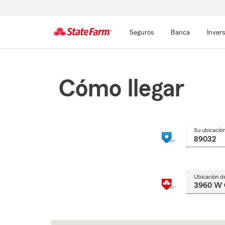
Seguros
Banca
Inver
Comienzo
del
contenido
Cómo llegar
principal
Su ubicació
Ubicación d