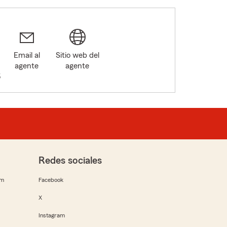
Email al
Sitio web del
agente
agente
5
Redes sociales
rm
Facebook
X
Instagram