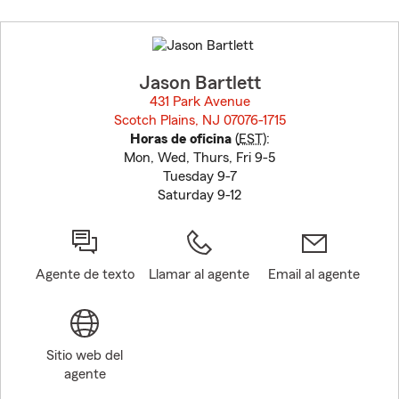
Skip
to
before
map.
Jason Bartlett
431 Park Avenue
Scotch Plains, NJ 07076-1715
opens in new window
Horas de oficina
(
EST
):
Mon, Wed, Thurs, Fri 9-5
Tuesday 9-7
Saturday 9-12
Agente de texto
Llamar al agente
Email al agente
Sitio web del
agente