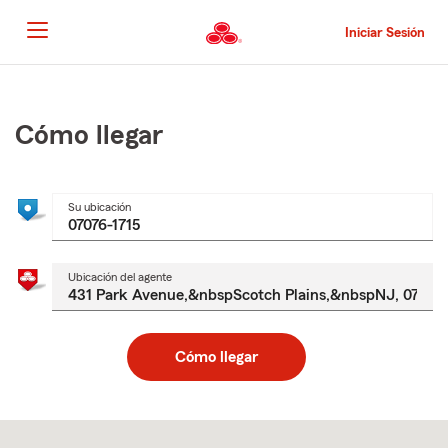
Pasar
al
Iniciar Sesión
contenido
principal
Comienzo
del
contenido
Cómo llegar
principal
Su ubicación
Ubicación del agente
Cómo llegar
Skip
to
after