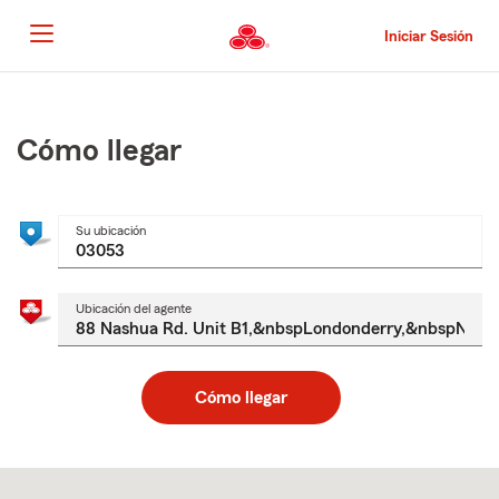
Pasar
al
Iniciar Sesión
contenido
principal
Comienzo
del
contenido
Cómo llegar
principal
Su ubicación
Ubicación del agente
Cómo llegar
Skip
to
after