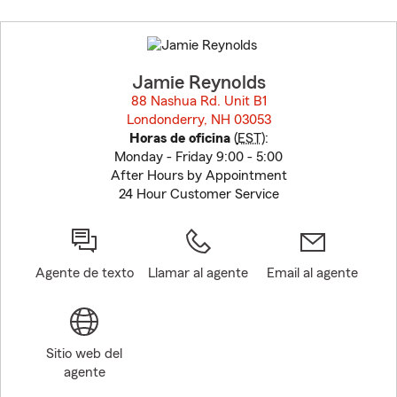
Skip
to
before
map.
Jamie Reynolds
88 Nashua Rd. Unit B1
Londonderry, NH 03053
opens in new window
Horas de oficina
(
EST
):
Monday - Friday 9:00 - 5:00
After Hours by Appointment
24 Hour Customer Service
Agente de texto
Llamar al agente
Email al agente
Sitio web del
agente