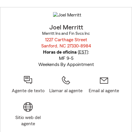
Skip
to
before
map.
Joel Merritt
Merritt Ins and Fin Svcs Inc
1227 Carthage Street
Sanford, NC 27330-8984
opens in new window
Horas de oficina
(
EST
):
MF 9-5
Weekends By Appointment
Agente de texto
Llamar al agente
Email al agente
Sitio web del
agente