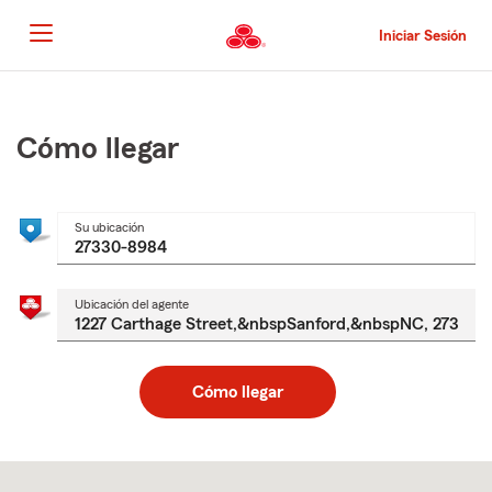
Pasar
al
Iniciar Sesión
contenido
principal
Comienzo
del
contenido
Cómo llegar
principal
Su ubicación
Ubicación del agente
Cómo llegar
Skip
to
after