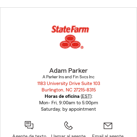
Skip
to
before
map.
Adam Parker
A Parker Ins and Fin Svcs Inc
1183 University Drive Suite 103
Burlington, NC 27215-8315
opens in new window
Horas de oficina
(
EST
):
Mon- Fri, 9:00am to 5:00pm
Saturday, by appointment
Agente de texto
Llamar al agente
Email al agente