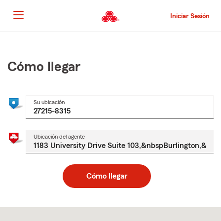
Pasar
al
Iniciar Sesión
contenido
principal
Comienzo
del
contenido
Cómo llegar
principal
Su ubicación
Ubicación del agente
Cómo llegar
Skip
to
after