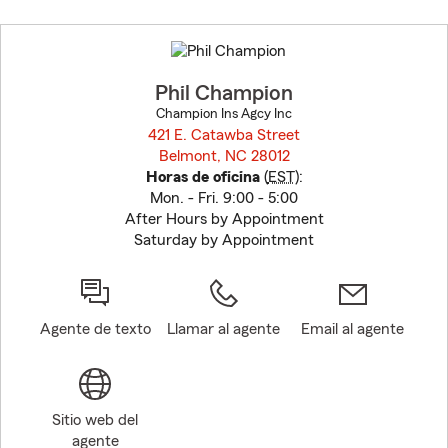
Skip
to
before
map.
Phil Champion
Champion Ins Agcy Inc
421 E. Catawba Street
Belmont, NC 28012
opens in new window
Horas de oficina
(
EST
):
Mon. - Fri. 9:00 - 5:00
After Hours by Appointment
Saturday by Appointment
Agente de texto
Llamar al agente
Email al agente
Sitio web del
agente