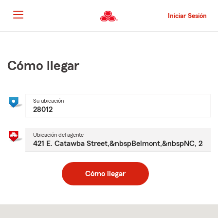
Pasar
al
Iniciar Sesión
contenido
principal
Comienzo
del
contenido
Cómo llegar
principal
Su ubicación
Ubicación del agente
Cómo llegar
Skip
to
after