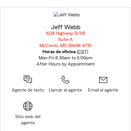
Skip
to
before
map.
Jeff Webb
1024 Highway 51/98
Suite A
McComb, MS 39648-8710
opens in new window
Horas de oficina
(
CST
):
Mon-Fri 8:30am to 5:00pm
After Hours by Appointment
Agente de texto
Llamar al agente
Email al agente
Sitio web del
agente