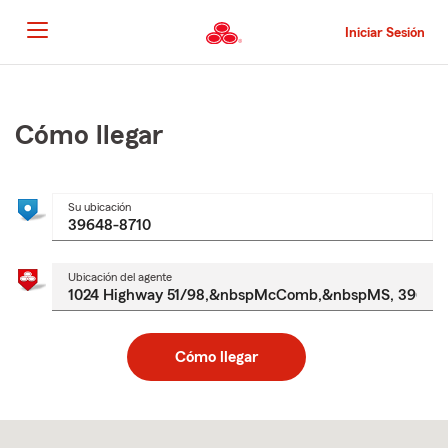
Pasar
al
Iniciar Sesión
contenido
principal
Comienzo
del
contenido
Cómo llegar
principal
Su ubicación
Ubicación del agente
Cómo llegar
Skip
to
after