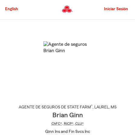
Pasar
al
English
Iniciar Sesión
contenido
principal
Comienzo
del
contenido
principal
®
AGENTE DE SEGUROS DE STATE FARM
,
LAUREL
, MS
Brian Ginn
ChFC®
,
RICP®
,
CLU®
Ginn Ins and Fin Svcs Inc