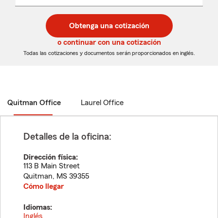
un
un
desplegable
código
código
postal
postal
Obtenga una cotización
de
de
5
5
o continuar con una cotización
dígitos
dígitos
Todas las cotizaciones y documentos serán proporcionados en inglés.
Quitman Office
Laurel Office
Detalles de la oficina:
Dirección física:
113 B Main Street
Quitman
,
MS
39355
Cómo llegar
Idiomas:
Inglés