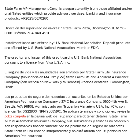
State Farm VP Management Corp. is a separate entity from those affiliated and/or
unaffiliated entities which provide advisory services, banking and insurance
products. AP2025/02/0260
Dirección del supervisor de valores: 1 State Farm Plaza, Bloomington, IL 61710-
0001 Teléfono: 504-840-4911
Installment loans are offered by U.S. Bank National Association. Deposit products
are offered by U.S. Bank National Association. Member FDIC.
The creditor and issuer of this credit card is U.S. Bank National Association,
pursuant to a license from Visa U.S.A. Inc.
El seguro de vida y las anualidades son emitidos por State Farm Life Insurance
Company. (Sin licencia en MA, NY y WI) State Farm Life and Accident Assurance
Company (con licencia en New York y Wisconsin) Oficinas centrales, Bloomington,
Illinois.
Los productos de seguro de mascotas son suscritos en los Estados Unidos por
American Pet Insurance Company y ZPIC Insurance Company, 6100-4th Ave S,
Seattle, WA 98108. Administrado por Trupanion Managers USA, Inc. (CA: con
licencia No. 0G22803, NPN 9588590). Se aplican términos y condiciones, revise la
póliza completa
en la página web de Trupanion para obtener detalles. State Farm
Mutual Automobile Insurance Company, sus subsidiarias y afiliadas no ofrecen ni
son responsables financieramente por los productos de seguro de mascotas.
State Farm es una entidad independiente y no está afiliada con Trupanion ni con
American Pet Insurance.