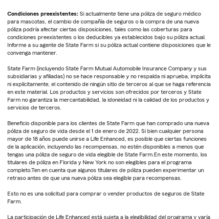
Condiciones preexistentes:
Si actualmente tiene una póliza de seguro médico
para mascotas, el cambio de compañía de seguros o la compra de una nueva
póliza podría afectar ciertas disposiciones, tales como las coberturas para
condiciones preexistentes o los deducibles ya establecidos bajo su póliza actual.
Informe a su agente de State Farm si su póliza actual contiene disposiciones que le
convenga mantener.
State Farm (incluyendo State Farm Mutual Automobile Insurance Company y sus
subsidiarias y afiliadas) no se hace responsable y no respalda ni aprueba, implícita
ni explícitamente, el contenido de ningún sitio de terceros al que se haga referencia
en este material. Los productos y servicios son ofrecidos por terceros y State
Farm no garantiza la mercantabilidad, la idoneidad ni la calidad de los productos y
servicios de terceros.
Beneficio disponible para los clientes de State Farm que han comprado una nueva
póliza de seguro de vida desde el 1 de enero de 2022. Si bien cualquier persona
mayor de 18 años puede unirse a Life Enhanced, es posible que ciertas funciones
de la aplicación, incluyendo las recompensas, no estén disponibles a menos que
tengas una póliza de seguro de vida elegible de State Farm.En este momento, los
titulares de póliza en Florida y New York no son elegibles para el programa
completo.Ten en cuenta que algunos titulares de póliza pueden experimentar un
retraso antes de que una nueva póliza sea elegible para recompensas.
Esto no es una solicitud para comprar o vender productos de seguros de State
Farm.
La participación de Life Enhanced está sujeta a la elegibilidad del programa y varía