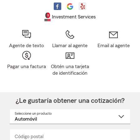
Investment Services
Agente de texto
Llamar al agente
Email al agente
Pagar una factura
Obtén una tarjeta
de identificación
¿Le gustaría obtener una cotización?
Seleccione un producto
Seleccione
un
nombre
de
producto
del
Código postal
Ingresa
Ingresa
_____
menú