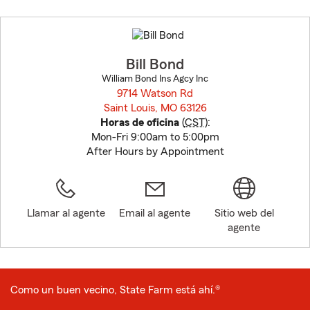
Skip
to
before
map.
Bill Bond
William Bond Ins Agcy Inc
9714 Watson Rd
Saint Louis, MO 63126
opens in new window
Horas de oficina
(
CST
):
Mon-Fri 9:00am to 5:00pm
After Hours by Appointment
Llamar al agente
Email al agente
Sitio web del
agente
Como un buen vecino, State Farm está ahí.®