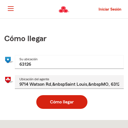
Pasar
al
Iniciar Sesión
contenido
principal
Comienzo
del
contenido
Cómo llegar
principal
Su ubicación
Ubicación del agente
Cómo llegar
Skip
to
after