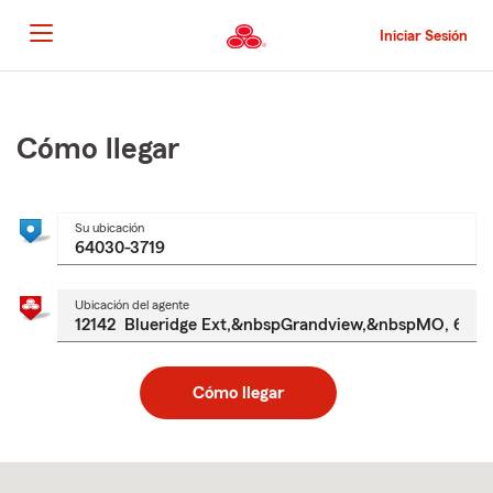
Pasar
al
Iniciar Sesión
contenido
principal
Comienzo
del
contenido
Cómo llegar
principal
Su ubicación
Ubicación del agente
Cómo llegar
Skip
to
after