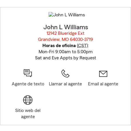
Skip
to
before
map.
John L Williams
12142 Blueridge Ext
Grandview, MO 64030-3719
opens in new window
Horas de oficina
(
CST
):
Mon-Fri 9:00am to 5:00pm
Sat and Eve Appts by Request
Agente de texto
Llamar al agente
Email al agente
Sitio web del
agente