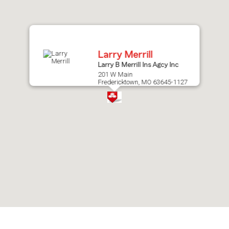
after
map.
Larry Merrill
Larry B Merrill Ins Agcy Inc
201 W Main
Fredericktown, MO 63645-1127
Skip