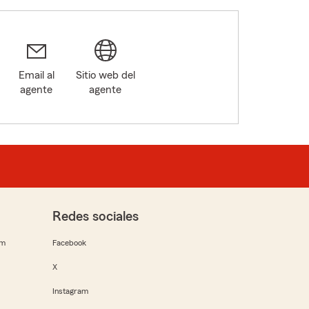
Email al
Sitio web del
agente
agente
Redes sociales
rm
Facebook
X
Instagram