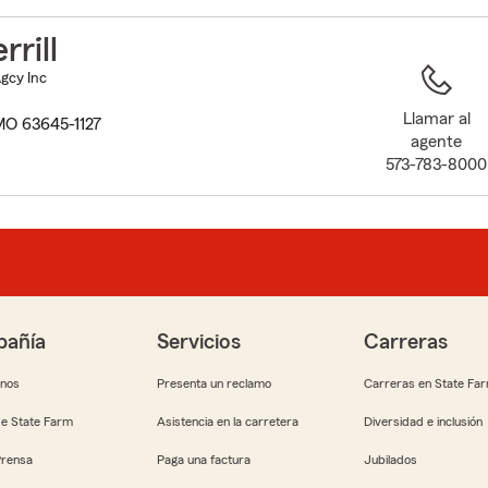
to
before
rrill
map.
Agcy Inc
Llamar al
MO 63645-1127
agente
573-783-8000
añía
Servicios
Carreras
anos
Presenta un reclamo
Carreras en State Fa
e State Farm
Asistencia en la carretera
Diversidad e inclusión
Prensa
Paga una factura
Jubilados