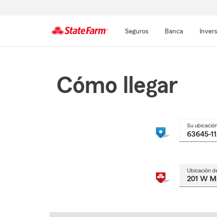
Seguros
Banca
Inver
Comienzo
del
contenido
Cómo llegar
principal
Su ubicació
Ubicación d