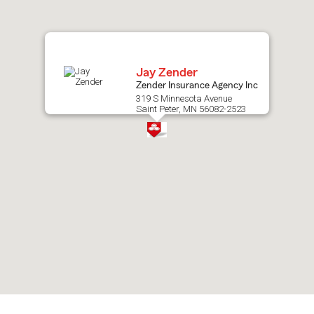
map.
Jay Zender
Zender Insurance Agency Inc
319 S Minnesota Avenue
Saint Peter, MN 56082-2523