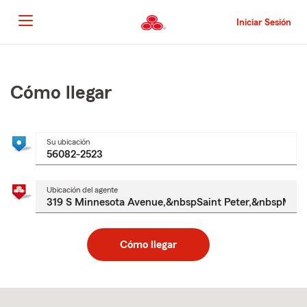
Pasar
al
Iniciar Sesión
contenido
principal
Comienzo
del
contenido
Cómo llegar
principal
Su ubicación
Ubicación del agente
Cómo llegar
Skip
to
after