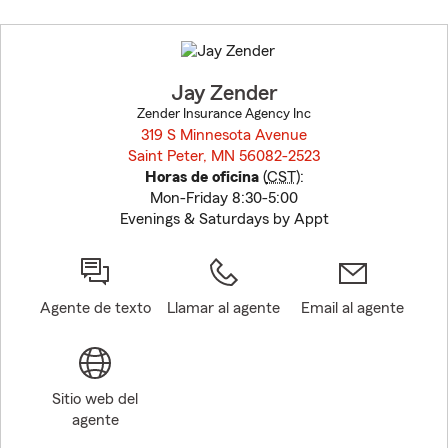
Skip
to
before
map.
Jay Zender
Zender Insurance Agency Inc
319 S Minnesota Avenue
Saint Peter, MN 56082-2523
opens in new window
Horas de oficina
(
CST
):
Mon-Friday 8:30-5:00
Evenings & Saturdays by Appt
Agente de texto
Llamar al agente
Email al agente
Sitio web del
agente