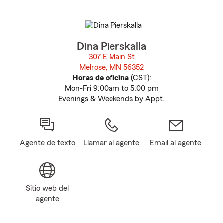
Skip
to
before
map.
Dina Pierskalla
307 E Main St
Melrose, MN 56352
opens in new window
Horas de oficina
(
CST
):
Mon-Fri 9:00am to 5:00 pm
Evenings & Weekends by Appt.
Agente de texto
Llamar al agente
Email al agente
Sitio web del
agente