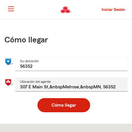
Pasar
al
Iniciar Sesión
contenido
principal
Comienzo
del
contenido
Cómo llegar
principal
Su ubicación
Ubicación del agente
Cómo llegar
Skip
to
after