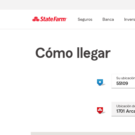
Seguros
Banca
Inver
Comienzo
del
contenido
Cómo llegar
principal
Su ubicació
Ubicación d