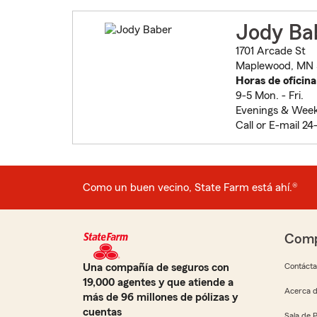
Jody Ba
1701 Arcade St
Maplewood, MN 
Horas de oficina
9-5 Mon. - Fri.
Evenings & Week
Call or E-mail 24
Como un buen vecino, State Farm está ahí.®
Comp
Una compañía de seguros con
Contáct
19,000 agentes y que atiende a
Acerca d
más de 96 millones de pólizas y
cuentas
Sala de 