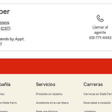
to
before
ber
map.
55109
Llamar al
(
CST
):
agente
651-771-4443
ends by Appt.
-7
añía
Servicios
Carreras
anos
Presenta un reclamo
Carreras en State Fa
e State Farm
Asistencia en la carretera
Diversidad e inclusión
Prensa
Paga una factura
Jubilados