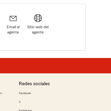
Email al
Sitio web del
agente
agente
Redes sociales
rm
Facebook
X
Instagram