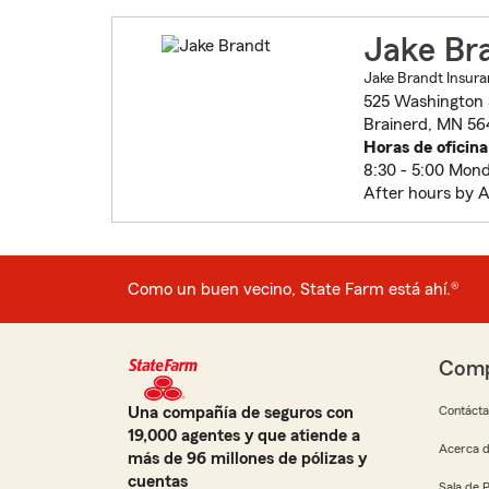
Jake Br
Jake Brandt Insura
525 Washington 
Brainerd, MN 56
Horas de oficina
8:30 - 5:00 Mon
After hours by 
Como un buen vecino, State Farm está ahí.®
Comp
Una compañía de seguros con
Contáct
19,000 agentes y que atiende a
Acerca d
más de 96 millones de pólizas y
cuentas
Sala de 