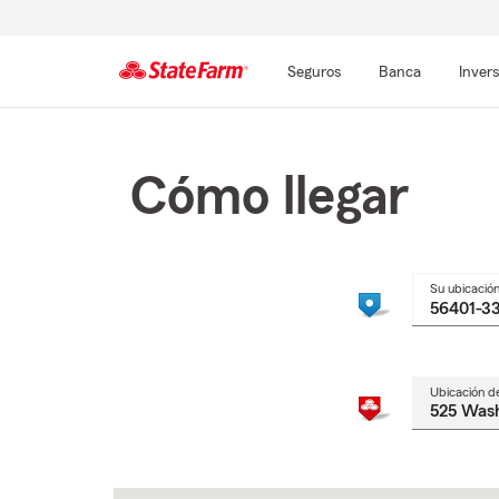
Seguros
Banca
Inver
Comienzo
del
contenido
Cómo llegar
principal
Su ubicació
Ubicación d