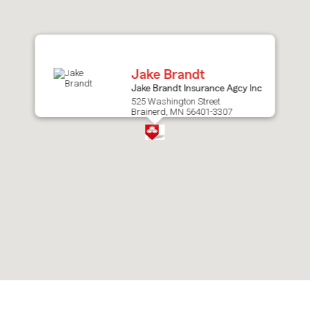
after
map.
Jake Brandt
Jake Brandt Insurance Agcy Inc
525 Washington Street
Brainerd, MN 56401-3307
Skip