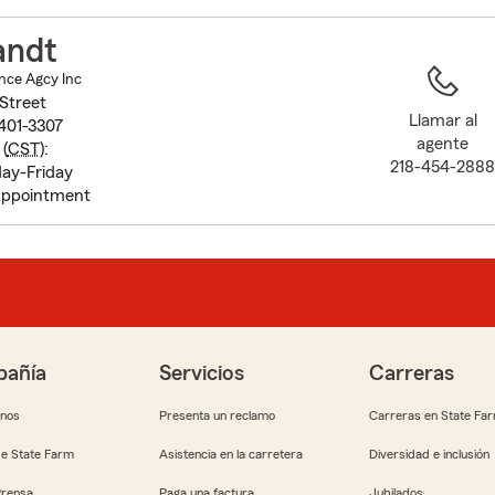
to
before
andt
map.
nce Agcy Inc
Street
Llamar al
401-3307
agente
(
CST
):
218-454-288
day-Friday
Appointment
añía
Servicios
Carreras
anos
Presenta un reclamo
Carreras en State Fa
e State Farm
Asistencia en la carretera
Diversidad e inclusión
Prensa
Paga una factura
Jubilados