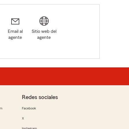
Email al
Sitio web del
agente
agente
8
Redes sociales
rm
Facebook
X
Instagram