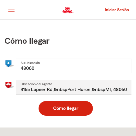
Pasar
al
Iniciar Sesión
contenido
principal
Comienzo
del
contenido
Cómo llegar
principal
Su ubicación
Ubicación del agente
Cómo llegar
Skip
to
after