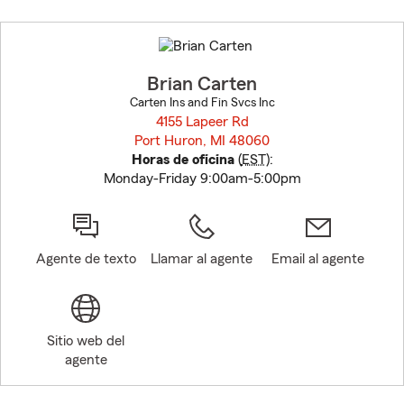
Skip
to
before
map.
Brian Carten
Carten Ins and Fin Svcs Inc
4155 Lapeer Rd
Port Huron, MI 48060
opens in new window
Horas de oficina
(
EST
):
Monday-Friday 9:00am-5:00pm
Agente de texto
Llamar al agente
Email al agente
Sitio web del
agente