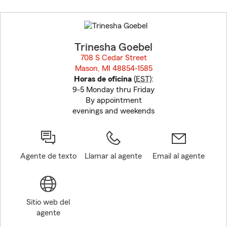
Skip
to
before
map.
Trinesha Goebel
708 S Cedar Street
Mason, MI 48854-1585
opens in new window
Horas de oficina
(
EST
):
9-5 Monday thru Friday
By appointment
evenings and weekends
Agente de texto
Llamar al agente
Email al agente
Sitio web del
agente