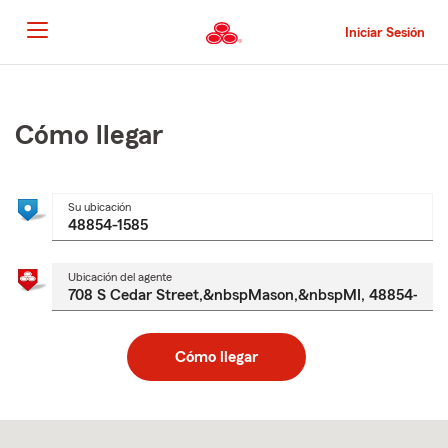
Pasar
al
Iniciar Sesión
contenido
principal
Comienzo
del
contenido
Cómo llegar
principal
Su ubicación
Ubicación del agente
Cómo llegar
Skip
to
after