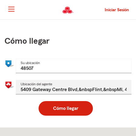
Pasar
al
Iniciar Sesión
contenido
principal
Comienzo
del
contenido
Cómo llegar
principal
Su ubicación
Ubicación del agente
Cómo llegar
Skip
to
after