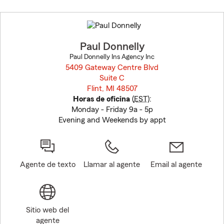
Skip
to
before
map.
Paul Donnelly
Paul Donnelly Ins Agency Inc
5409 Gateway Centre Blvd
Suite C
Flint, MI 48507
opens in new window
Horas de oficina
(
EST
):
Monday - Friday 9a - 5p
Evening and Weekends by appt
Agente de texto
Llamar al agente
Email al agente
Sitio web del
agente