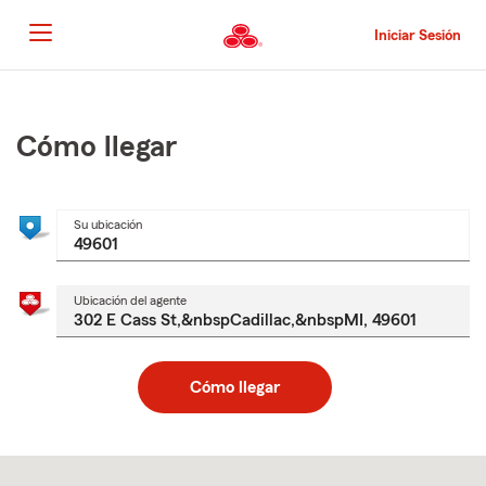
Pasar
al
Iniciar Sesión
contenido
principal
Comienzo
del
contenido
Cómo llegar
principal
Su ubicación
Ubicación del agente
Cómo llegar
Skip
to
after