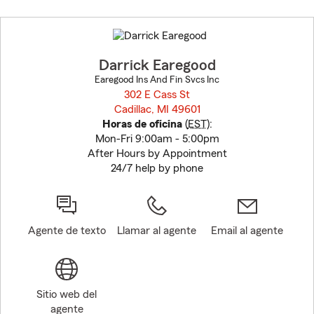
Skip
to
before
map.
Darrick Earegood
Earegood Ins And Fin Svcs Inc
302 E Cass St
Cadillac, MI 49601
opens in new window
Horas de oficina
(
EST
):
Mon-Fri 9:00am - 5:00pm
After Hours by Appointment
24/7 help by phone
Agente de texto
Llamar al agente
Email al agente
Sitio web del
agente