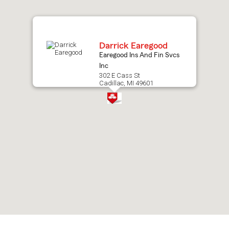
map.
Darrick Earegood
Earegood Ins And Fin Svcs
Inc
302 E Cass St
Cadillac, MI 49601