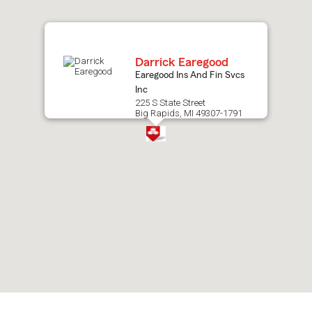
map.
Darrick Earegood
Earegood Ins And Fin Svcs
Inc
225 S State Street
Big Rapids, MI 49307-1791