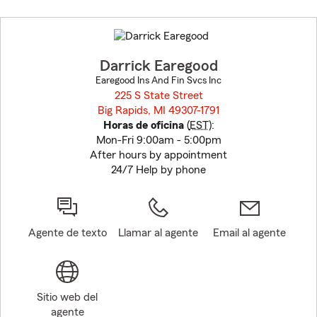
Skip
to
before
map.
Darrick Earegood
Earegood Ins And Fin Svcs Inc
225 S State Street
Big Rapids, MI 49307-1791
opens in new window
Horas de oficina
(
EST
):
Mon-Fri 9:00am - 5:00pm
After hours by appointment
24/7 Help by phone
Agente de texto
Llamar al agente
Email al agente
Sitio web del
agente