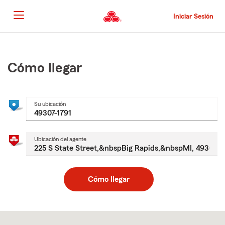
Pasar
al
Iniciar Sesión
contenido
principal
Comienzo
del
contenido
Cómo llegar
principal
Su ubicación
Ubicación del agente
Cómo llegar
Skip
to
after