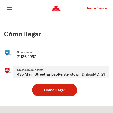
Pasar
al
Iniciar Sesión
contenido
principal
Comienzo
del
contenido
Cómo llegar
principal
Su ubicación
Ubicación del agente
Cómo llegar
Skip
to
after