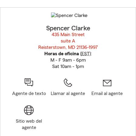
Skip
to
before
map.
Spencer Clarke
435 Main Street
suite A
Reisterstown, MD 21136-1997
opens in new window
Horas de oficina
(
EST
):
M - F 9am - 6pm
Sat 10am - 1pm
Agente de texto
Llamar al agente
Email al agente
Sitio web del
agente