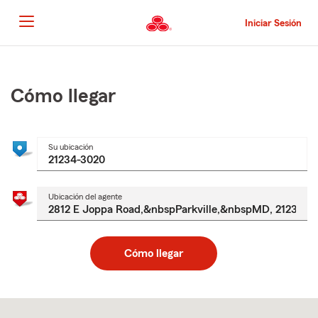
Pasar
al
Iniciar Sesión
contenido
principal
Comienzo
del
contenido
Cómo llegar
principal
Su ubicación
Ubicación del agente
Cómo llegar
Skip
to
after