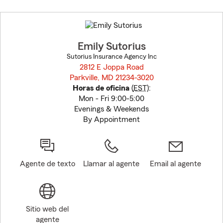
Skip
to
before
map.
Emily Sutorius
Sutorius Insurance Agency Inc
2812 E Joppa Road
Parkville, MD 21234-3020
opens in new window
Horas de oficina
(
EST
):
Mon - Fri 9:00-5:00
Evenings & Weekends
By Appointment
Agente de texto
Llamar al agente
Email al agente
Sitio web del
agente