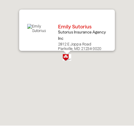
map.
Emily Sutorius
Sutorius Insurance Agency
Inc
2812 E Joppa Road
Parkville, MD 21234-3020