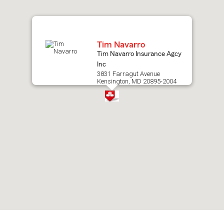
map.
Tim Navarro
Tim Navarro Insurance Agcy
Inc
3831 Farragut Avenue
Kensington, MD 20895-2004