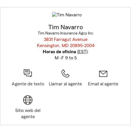
Skip
to
before
map.
Tim Navarro
Tim Navarro Insurance Agcy Inc
3831 Farragut Avenue
Kensington, MD 20895-2004
opens in new window
Horas de oficina
(
EST
):
M -F 9 to 5
Agente de texto
Llamar al agente
Email al agente
Sitio web del
agente