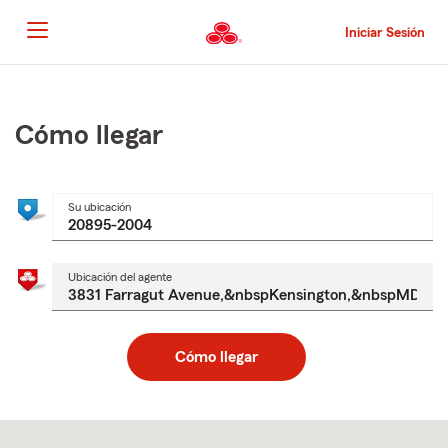
Pasar
al
Iniciar Sesión
contenido
principal
Comienzo
del
contenido
Cómo llegar
principal
Su ubicación
Ubicación del agente
Cómo llegar
Skip
to
after