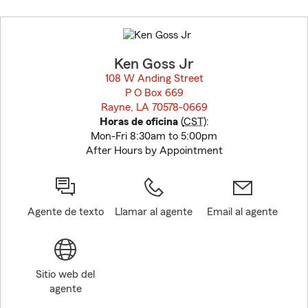
Skip
to
before
map.
Ken Goss Jr
108 W Anding Street
P O Box 669
Rayne, LA 70578-0669
opens in new window
Horas de oficina
(
CST
):
Mon-Fri 8:30am to 5:00pm
After Hours by Appointment
Agente de texto
Llamar al agente
Email al agente
Sitio web del
agente