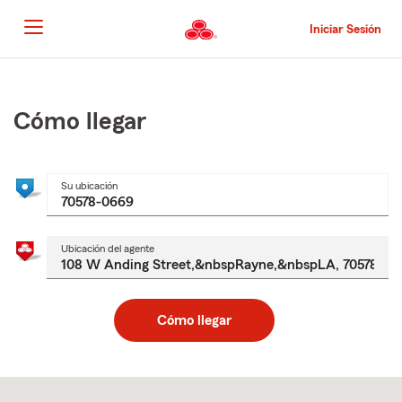
Pasar
al
Iniciar Sesión
contenido
principal
Comienzo
del
contenido
Cómo llegar
principal
Su ubicación
Ubicación del agente
Cómo llegar
Skip
to
after