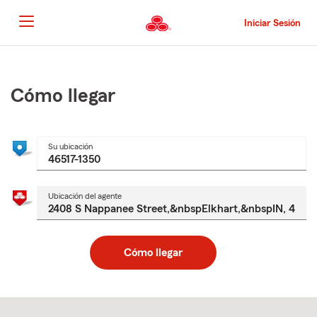
Pasar
al
Iniciar Sesión
contenido
principal
Comienzo
del
contenido
Cómo llegar
principal
Su ubicación
Ubicación del agente
Cómo llegar
Skip
to
after