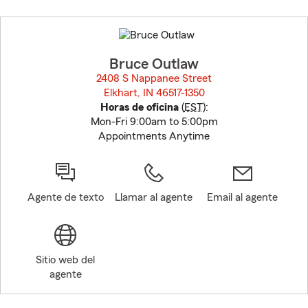
Skip
to
before
map.
Bruce Outlaw
2408 S Nappanee Street
Elkhart, IN 46517-1350
opens in new window
Horas de oficina
(
EST
):
Mon-Fri 9:00am to 5:00pm
Appointments Anytime
Agente de texto
Llamar al agente
Email al agente
Sitio web del
agente